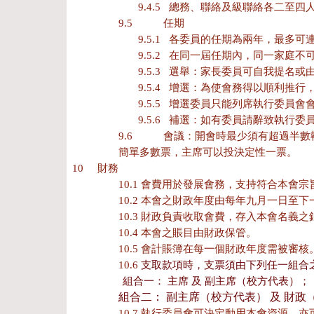
9.4.5 總務、聯絡及級聯絡各二至
9.5
任期
9.5.1 各委員的任期為兩年，最多
9.5.2 在同一屆任期內，同一家庭
9.5.3 選舉：家長委員可自我提
9.5.4 增選：為使會務得以順
9.5.5 增選委員只能列席執行委員
9.5.6 補選：如有委員請辭致執
9.6
會議：開會時最少須有超過半數
簡單多數票，主席可以投決定性一票。
10 財務
10.1
會費用於發展會務，支持符合本會宗
10.2
本會之財政年度由每年九月一日至下
10.3
財政負責收取會費，存入本會名義之
10.4
本會之賬目由財政保管。
10.5
會計賬簿在每一個財政年度需被審核
10.6
支取款項時，支票須由下列任一組合
組合一： 主席 及 副主席（校方代表）；
組合二： 副主席（校方代表） 及 財
10.7
執行委員會可決定動用本會資源，亦