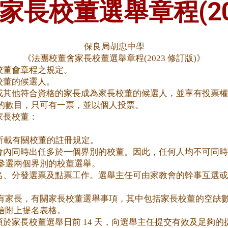
長校董選舉章程(20
保良局胡忠中學
《法團校董會家長校董選舉章程(2023 修訂版)》
校董會章程之規定。
校董的候選人。
或其他符合資格的家長成為家長校董的候選人，並享有投票權
的數目，只可有一票，並以個人投票。
家長校董：
條所載有關校董的註冊規定。
會內同時出任多於一個界別的校董。因此，任何人均不可同時
參選兩個界別的校董選舉。
名、分發選票及點票工作。選舉主任可由家教會的幹事互選或
通知所有家長，有關家長校董選舉事項，其中包括家長校董的空
信附上提名表格。
於家長校董選舉日前 14 天，向選舉主任提交有效及足夠