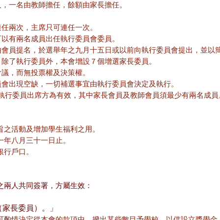
四人，一名由教師擔任，餘額由家長擔任。
可連任兩次，主席只可連任一次。
不可以有兩名成員出任執行委員會委員。
名或由會員提名，於選舉年之九月十五日或以前向執行委員會提出，並
利推行，除了執行委員外，本會增設７個增選家長委員。
會會議，而無投票權及決策權。
行委員會出現空缺，一切補選事宜由執行委員會決定及執行。
執行委員出席方為有效，其中家長會員及教師會員須最少有兩名成員
旨之活動及增加學生福利之用。
一年八月三十一日止。
銀行戶口。
。
之兩人共同簽署，方屬生效：
政（家長委員）。」
可酌情決定從本會的款項中，撥出某些數目予學校，以供設立獎學金