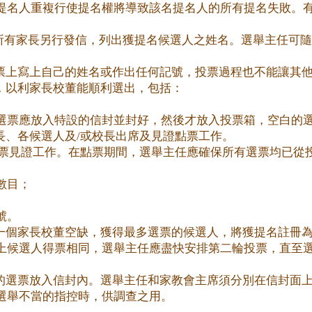
提名人重複行使提名權將導致該名提名人的所有提名失敗。
向所有家長另行發信，列出獲提名候選人之姓名。選舉主任可
票上寫上自己的姓名或作出任何記號，投票過程也不能讓其
，以利家長校董能順利選出，包括：
選票應放入特設的信封並封好，然後才放入投票箱，空白的
長、各候選人及/或校長出席及見證點票工作。
點票見證工作。在點票期間，選舉主任應確保所有選票均已從
數目；
號。
一個家長校董空缺，獲得最多選票的候選人，將獲提名註冊
上候選人得票相同，選舉主任應盡快安排第二輪投票，直至
的選票放入信封內。選舉主任和家教會主席須分別在信封面
選舉不當的指控時，供調查之用。