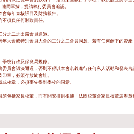
，連同單據，提請執行委員會追認。
本會每年查核賬目及財務報告。
均不須負任何財政責任。
三分之二之出席會員通過。
周年大會或特別會員大會的三分之二會員同意。若有任何餘下的資產
、學校行政及保良局規條。
務委員會議決通過，否則不得以本會名義進行任何私人活動和發表言
及印章，必須存放於會址。
徽或校章，必須事先得到學校的同意。
員須包括家長校董，而有關安排則根據「法團校董會家長校董選舉章