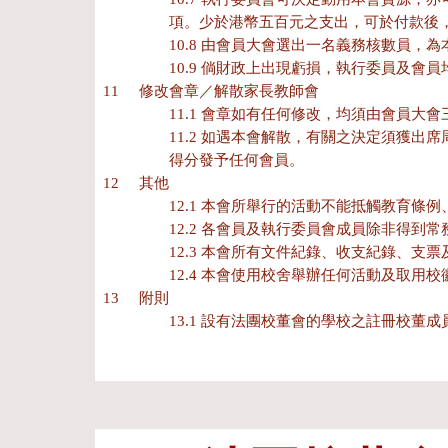
項。少於港幣五百元之支出，可於付款後
10.8
由會員大會選出一名義務核數員，為
10.9
倘財政上出現虧損，執行委員及會員
11 修改會章／解散家長教師會
11.1
會章如有任何修改，均須由會員大會
11.2
如遇本會解散，有關之決定須獲出席
得分發予任何會員。
12 其他
12.1
本會所舉行的活動不能抵觸教育條例
12.2
各會員及執行委員會成員除非得到常
12.3
本會所有文件紀錄、收支紀錄、支票
12.4
本會使用校舍舉辦任何活動及取用校
13 附則
13.1
設有法團校董會的學校之註冊校董成