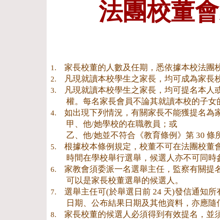
法團校董會家
家長校董的人數及任期，悉依據本校法團
1.
凡現就讀本校學生之家長，均可成為家長
2.
凡現就讀本校學生之家長，均可提名本人
3.
權。每名家長會員不論其就讀本校的子女
如出現下列情況，有關家長不能獲提名為
4.
甲、他/她學校的在職教員；或
乙、他/她並不符合《教育條例》第 30 
根據校本條例規定，校董不可在法團校董
5.
時間在學校舉行選舉，候選人亦不可同時
家教會須委派一名選舉主任，監察有關提
6.
可以是家長校董選舉的候選人。
選舉主任可(於舉選日前 24 天)發信
7.
日期、公布結果日期及其他資料，亦應隨
家長校董的候選人必須得到有效提名，並須
8.