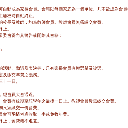
可自動成為家長會員。會籍以每個家庭為一個單位。凡不欲成為會員
生離校時自動終止。
的校長及教師，均為教師會員。教師會員無需繳交會費。
終止。
常委會得向其警告或開除其會籍：
害。
的活動、動議及表決等，只有家長會員有權選舉及被選。
定及繳交年費之義務。
三十一日。
，經會員大會通過。
。會費有效期至該學年之最後一日止。教師會員毋需繳交會費。
則只須繳交一份會費。
員會可酌情考慮收取一半或免收年費。
終止，會費概不退還。