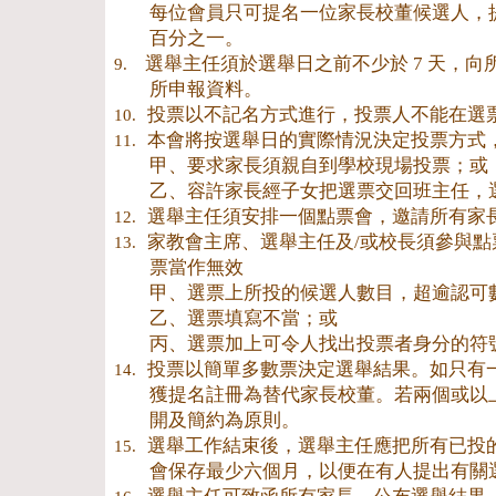
每位會員只可提名一位家長校董候選人，
百分之一。
選舉主任須於選舉日之前不少於 7 天，
9.
所申報資料。
投票以不記名方式進行，投票人不能在選
10.
本會將按選舉日的實際情況決定投票方式
11.
甲、要求家長須親自到學校現場投票；或
乙、容許家長經子女把選票交回班主任，
選舉主任須安排一個點票會，邀請所有家
12.
家教會主席、選舉主任及/或校長須參與
13.
票當作無效
甲、選票上所投的候選人數目，超逾認可
乙、選票填寫不當；或
丙、選票加上可令人找出投票者身分的符
投票以簡單多數票決定選舉結果。如只有
14.
獲提名註冊為替代家長校董。若兩個或以
開及簡約為原則。
選舉工作結束後，選舉主任應把所有已投
15.
會保存最少六個月，以便在有人提出有關