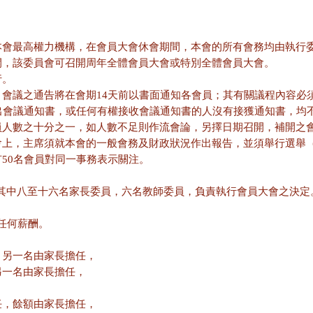
，為本會最高權力機構，在會員大會休會期間，本會的所有會務均由執行
會召開，該委員會可召開周年全體會員大會或特別全體會員大會。
行。
舉行。會議之通告將在會期14天前以書面通知各會員；其有關議程內容
出會議通知書，或任何有權接收會議通知書的人沒有接獲通知書，均
為會員人數之十分之一，如人數不足則作流會論，另擇日期召開，補開之
次。會上，主席須就本會的一般會務及財政狀況作出報告，並須舉行選
要有50名會員對同一事務表示關注。
其中八至十六名家長委員，六名教師委員，負責執行會員大會之決定
任何薪酬。
任，另一名由家長擔任，
，另一名由家長擔任，
擔任，餘額由家長擔任，