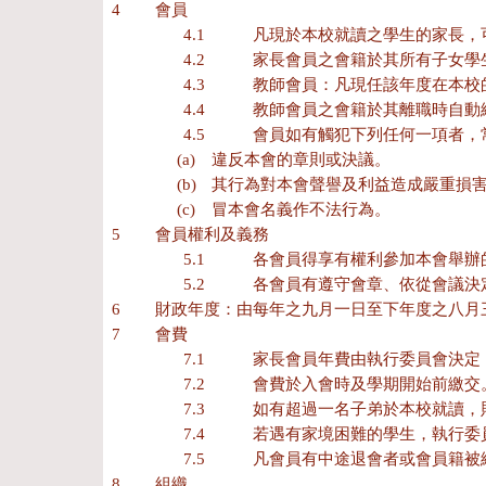
4 會員
4.1
凡現於本校就讀之學生的家長，
4.2
家長會員之會籍於其所有子女學
4.3
教師會員：凡現任該年度在本校
4.4
教師會員之會籍於其離職時自動
4.5
會員如有觸犯下列任何一項者，
(a)
違反本會的章則或決議。
(b)
其行為對本會聲譽及利益造成嚴重損
(c)
冒本會名義作不法行為。
5 會員權利及義務
5.1
各會員得享有權利參加本會舉辦
5.2
各會員有遵守會章、依從會議決
6 財政年度：由每年之九月一日至下年度之八月
7 會費
7.1
家長會員年費由執行委員會決定
7.2
會費於入會時及學期開始前繳交
7.3
如有超過一名子弟於本校就讀，
7.4
若遇有家境困難的學生，執行委
7.5
凡會員有中途退會者或會員籍被
8 組織