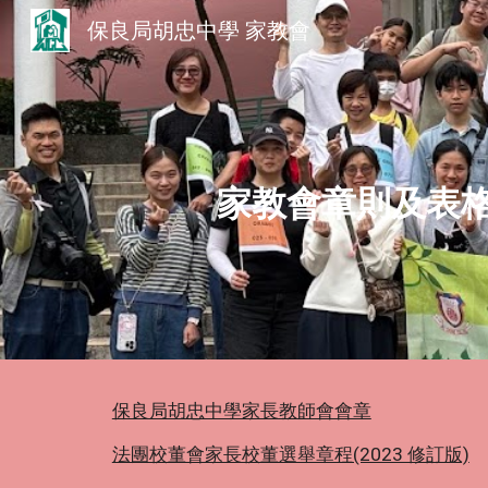
保良局胡忠中學 家教會
Sk
家教會章則及表
保良局胡忠中學家長教師會會章
法團校董會家長校董選舉章程(2023 修訂版)